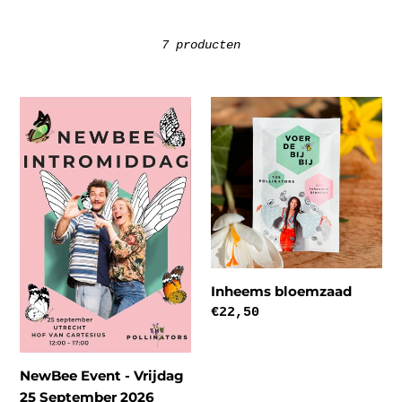
e
7 producten
:
NewBee
Inheems
Event
bloemzaad
-
Vrijdag
25
September
2026
Inheems bloemzaad
Normale
€22,50
prijs
NewBee Event - Vrijdag
25 September 2026