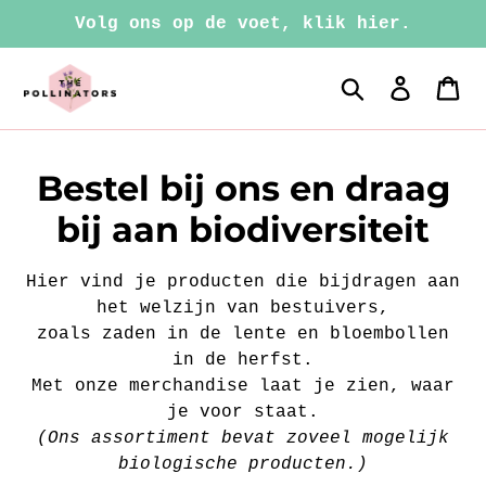
Meteen
Volg ons op de voet, klik hier.
naar
de
Zoeken
Aanmel
Wi
inhoud
C
Bestel bij ons en draag
o
bij aan biodiversiteit
l
Hier vind je producten die bijdragen aan
l
het welzijn van bestuivers,
zoals zaden in de lente en bloembollen
e
in de herfst.
c
Met onze merchandise laat je zien, waar
je voor staat.
t
(Ons assortiment bevat zoveel mogelijk
i
biologische producten.)