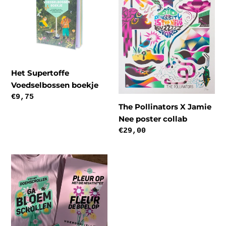
boekje
Jamie
Nee
poster
collab
Het Supertoffe
Voedselbossen boekje
Normale
€9,75
The Pollinators X Jamie
prijs
Nee poster collab
Normale
€29,00
prijs
"Ga
Bloemscrollen!"
pakket
met
shirt,
stickers