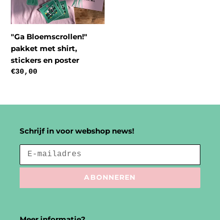
en
poster
"Ga Bloemscrollen!"
pakket met shirt,
stickers en poster
Normale
€30,00
prijs
Schrijf in voor webshop news!
ABONNEREN
Meer informatie?